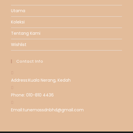
Utama
Koleksi
Tentang Kami
Wishlist
Contact Info
Address:
Kuala Nerang, Kedah
Phone:
010-810 4436
Email:
tunemassdnbhd@gmail.com