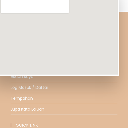
TUN EMAS SDN BHD menawarkan pelbagai koleksi
barangan emas 916 dengan rekabentuk yang terkini
dan berkualiti
FOR CUSTOMER
Akaun saya
Log Masuk / Daftar
Tempahan
Lupa Kata Laluan
QUICK LINK