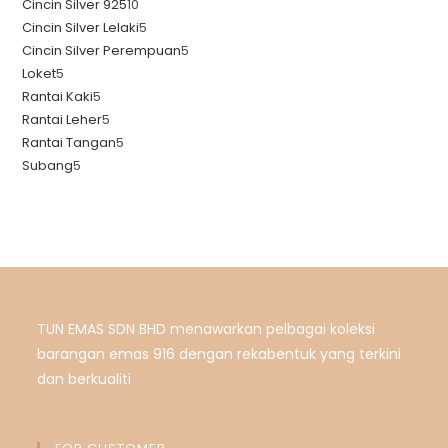
Cincin Silver 925
10
Cincin Silver Lelaki
5
Cincin Silver Perempuan
5
Loket
5
Rantai Kaki
5
Rantai Leher
5
Rantai Tangan
5
Subang
5
TUN EMAS SDN BHD menawarkan pelbagai koleksi
barangan emas 916 dengan rekabentuk yang terkini
dan berkualiti