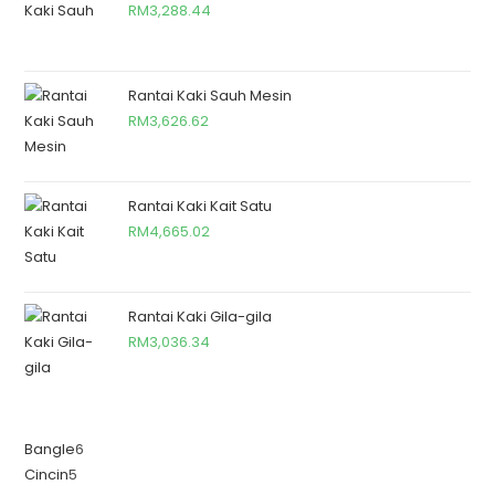
RM
3,288.44
Rantai Kaki Sauh Mesin
RM
3,626.62
Rantai Kaki Kait Satu
RM
4,665.02
Rantai Kaki Gila-gila
RM
3,036.34
Bangle
6
Cincin
5