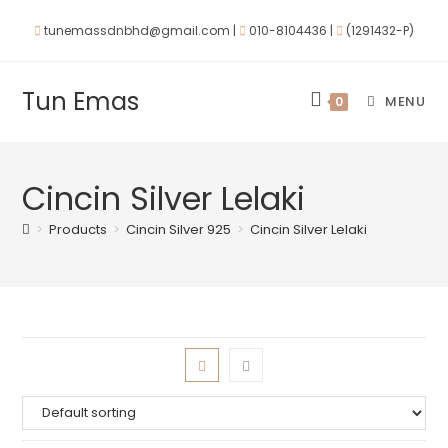
tunemassdnbhd@gmail.com |
010-8104436 |
(1291432-P)
Tun Emas
MENU
0
Cincin Silver Lelaki
>
Products
>
Cincin Silver 925
>
Cincin Silver Lelaki